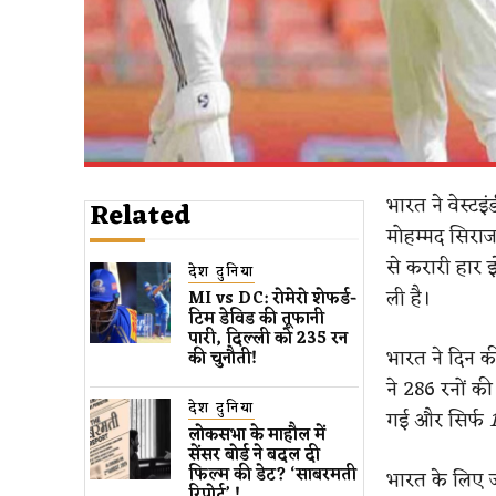
भारत ने वेस्ट
Related
मोहम्मद सिराज
से करारी हार 
देश दुनिया
ली है।
MI vs DC: रोमेरो शेफर्ड-
टिम डेविड की तूफानी
पारी, दिल्ली को 235 रन
भारत ने दिन 
की चुनौती!
ने 286 रनों की
देश दुनिया
गई और सिर्फ
लोकसभा के माहौल में
सेंसर बोर्ड ने बदल दी
फिल्म की डेट? ‘साबरमती
भारत के लिए जड
रिपोर्ट’ !