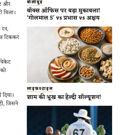
बॉलीवुड
 2 और
बॉक्स ऑफिस पर बड़ा मुकाबला!
ीं मिला।
‘गोलमाल 5’ vs प्रभास vs अक्षय
 रन,
बाज टिककर
विकेट
 को
लाइफ़स्टाइल
ं दिया।
शाम की भूख का हेल्दी सॉल्यूशन!
ही, जिसने