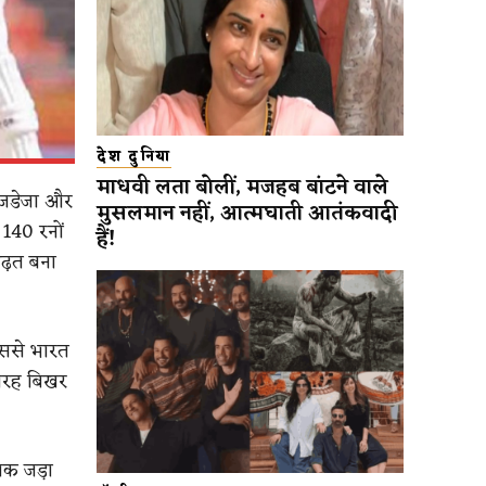
देश दुनिया
माधवी लता बोलीं, मजहब बांटने वाले
र जडेजा और
मुसलमान नहीं, आत्मघाती आतंकवादी
 140 रनों
हैं!
बढ़त बना
ससे भारत
 तरह बिखर
शतक जड़ा