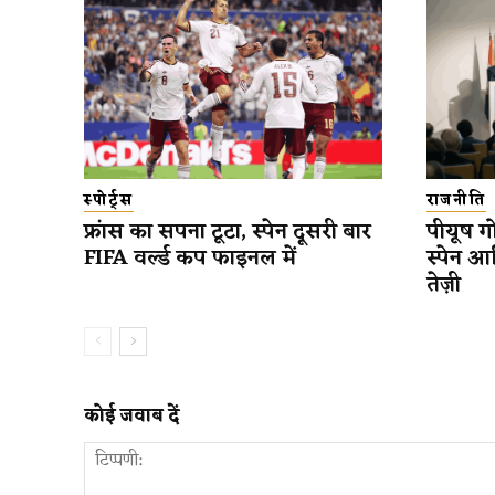
स्पोर्ट्स
राजनीति
फ्रांस का सपना टूटा, स्पेन दूसरी बार
पीयूष गो
FIFA वर्ल्ड कप फाइनल में
स्पेन आ
तेज़ी
कोई जवाब दें