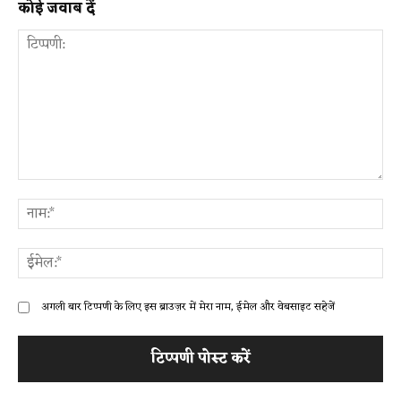
कोई जवाब दें
टिप्पणी:
ना
ईम
अगली बार टिप्पणी के लिए इस ब्राउज़र में मेरा नाम, ईमेल और वेबसाइट सहेजें