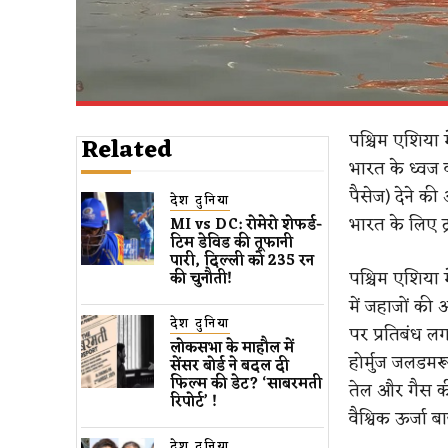
पश्चिम एशिया 
Related
भारत के ध्वज व
पैसेज) देने की 
देश दुनिया
भारत के लिए द्
MI vs DC: रोमेरो शेफर्ड-
टिम डेविड की तूफानी
पारी, दिल्ली को 235 रन
पश्चिम एशिया 
की चुनौती!
में जहाजों की
देश दुनिया
पर प्रतिबंध ल
लोकसभा के माहौल में
होर्मुज जलडमरू
सेंसर बोर्ड ने बदल दी
फिल्म की डेट? ‘साबरमती
तेल और गैस की
रिपोर्ट’ !
वैश्विक ऊर्जा 
देश दुनिया