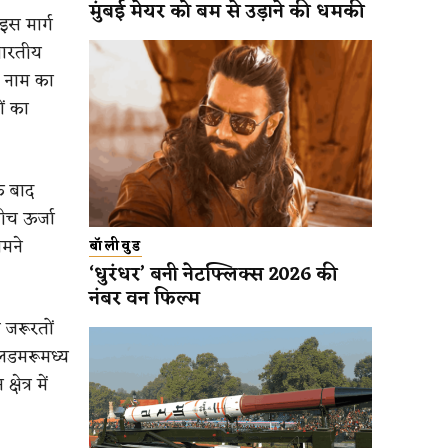
मुंबई मेयर को बम से उड़ाने की धमकी
इस मार्ग
भारतीय
’ नाम का
ों का
े बाद
बीच ऊर्जा
ामने
बॉलीवुड
‘धुरंधर’ बनी नेटफ्लिक्स 2026 की
नंबर वन फिल्म
 जरूरतों
जलडमरूमध्य
ेत्र में