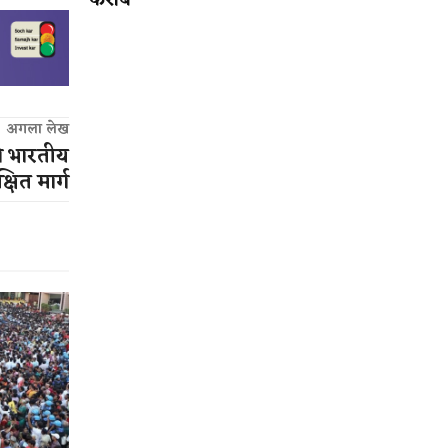
करीब
अगला लेख
 से भारतीय
षित मार्ग