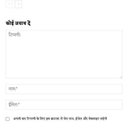
कोई जवाब दें
टिप्पणी:
ना
ईम
अगली बार टिप्पणी के लिए इस ब्राउज़र में मेरा नाम, ईमेल और वेबसाइट सहेजें