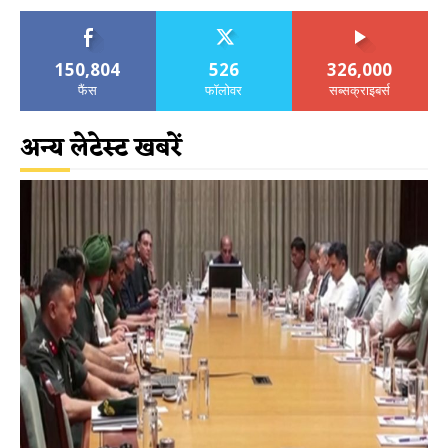
150,804
526
326,000
फैंस
फॉलोवर
सब्सक्राइबर्स
अन्य लेटेस्ट खबरें