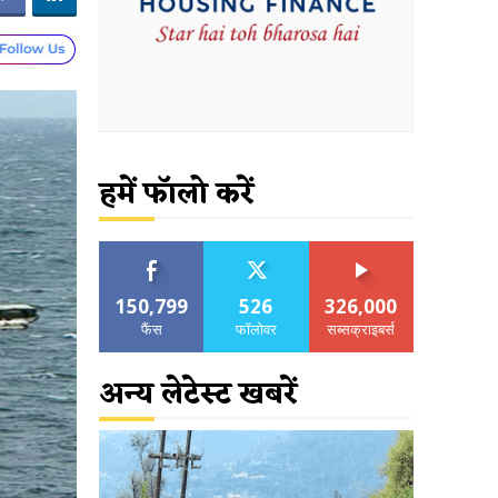
हमें फॉलो करें
150,799
526
326,000
फैंस
फॉलोवर
सब्सक्राइबर्स
अन्य लेटेस्ट खबरें