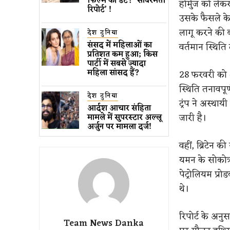
फिल्म की डेट? ‘साबरमती
होर्मुज को ले
रिपोर्ट’ !
उसके फैसले के
लागू करने की 
देश दुनिया
संसद में महिलाओं का
वर्तमान स्थिति 
प्रतिशत कम ​हुआ​; किस
पार्टी में सबसे ज्यादा
महिला सांसद हैं?
28 फरवरी को अ
स्थिति तनावपूर
देश दुनिया
ट्रंप ने अस्था
आर्दश आचार संहिता
जारी है।
मामले में सुपरस्टार अल्लू
अर्जुन पर मामला दर्ज!
वहीं, ब्रिटेन क
यमन के सोकोत्
पेट्रोलियम प्र
थे।
रिपोर्ट के अन
Team News Danka