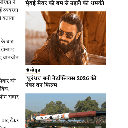
ेरिका ने
मुंबई मेयर को बम से उड़ाने की धमकी
 व्यवस्था
ें बताया।
 के बाद
 डोनाल्ड
रिए बातचीत
बॉलीवुड
‘धुरंधर’ बनी नेटफ्लिक्स 2026 की
शनिवार को
नंबर वन फिल्म
ाबिक,
च लोग सवार
 बाद टैंकर