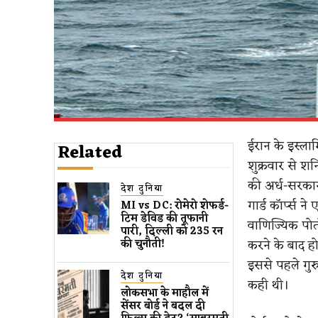
ईरान के इस्ला
Related
शुक्रवार से शनि
की अर्ध-सरकार
देश दुनिया
गार्ड कॉर्प्स न
MI vs DC: रोमेरो शेफर्ड-
टिम डेविड की तूफानी
वाणिज्यिक पोत
पारी, दिल्ली को 235 रन
करने के बाद ह
की चुनौती!
इससे पहले गुर
देश दुनिया
कही थी।
लोकसभा के माहौल में
सेंसर बोर्ड ने बदल दी