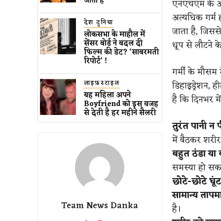
जाता है
एनएचएम के अ
अत्यधिक गर्म
देश दुनिया
जाता है, जिससे
लोकसभा के माहौल में
सेंसर बोर्ड ने बदल दी
धूप से लौटने क
फिल्म की डेट? ‘साबरमती
रिपोर्ट’ !
गर्मी के मौसम 
लाइफ़स्टाइल
डिहाइड्रेशन, ह
यह महिला अपने
है कि दिनभर मे
Boyfriend को इस वजह
से देती है हर महीने सैलरी
तुरंत पानी न प
में बैठकर शरीर
बहुत ठंडा या 
समस्या हो सक
छोटे-छोटे घूंट
सामान्य तापम
Team News Danka
है।