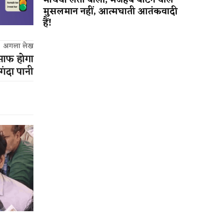
माधवी लता बोलीं, मजहब बांटने वाले
मुसलमान नहीं, आत्मघाती आतंकवादी
हैं!
अगला लेख
 साफ होगा
 गंदा पानी