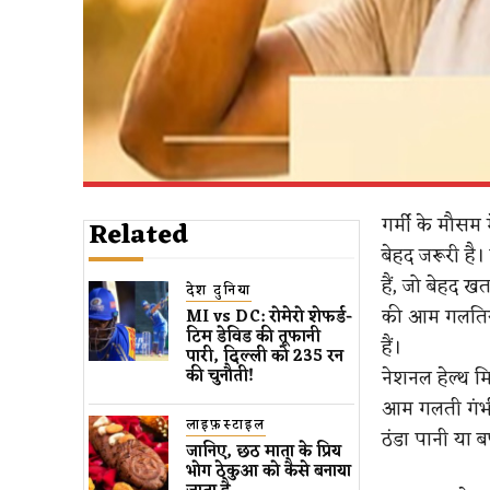
गर्मी के मौसम 
Related
बेहद जरूरी है
हैं, जो बेहद ख
देश दुनिया
की आम गलतियों
MI vs DC: रोमेरो शेफर्ड-
टिम डेविड की तूफानी
हैं।
पारी, दिल्ली को 235 रन
नेशनल हेल्थ म
की चुनौती!
आम गलती गंभीर
लाइफ़स्टाइल
ठंडा पानी या ब
जानिए, छठ माता के प्रिय
भोग ठेकुआ को कैसे बनाया