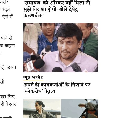
शरीर
‘रामायण’ को ऑस्कर नहीं मिला तो
मुझे निराशा होगी, बोले देवेंद्र
क बदल
फडणवीस
ऐसे में
पीने से
ं का कहना
।
ें। छाया
न्यूज़ अपडेट
ैसी
अपने ही कार्यकर्ताओं के निशाने पर
‘कॉकरोच’ नेतृत्व
ेकर पिएं।
 ही बेहतर