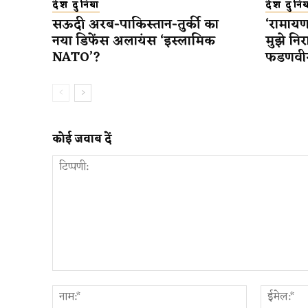
देश दुनिया
देश दुनिय
सऊदी अरब-पाकिस्तान-तुर्की का
‘रामायण
नया डिफेंस अलायंस ‘इस्लामिक
मुझे निरा
NATO’?
फडणवी
कोई जवाब दें
टिप्पणी:
नाम:*