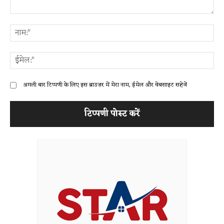
टिप्पणी:
ना
ईम
अगली बार टिप्पणी के लिए इस ब्राउज़र में मेरा नाम, ईमेल और वेबसाइट सहेजें