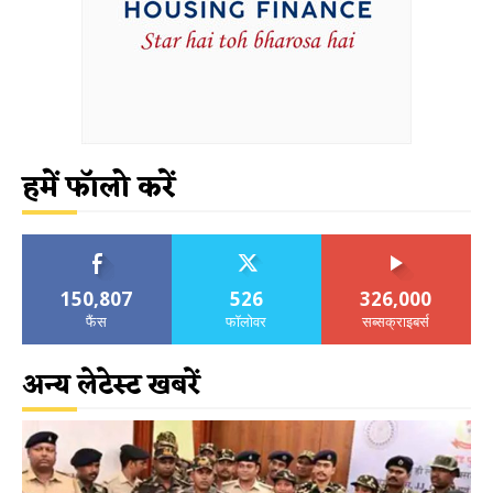
हमें फॉलो करें
150,807
526
326,000
फैंस
फॉलोवर
सब्सक्राइबर्स
अन्य लेटेस्ट खबरें