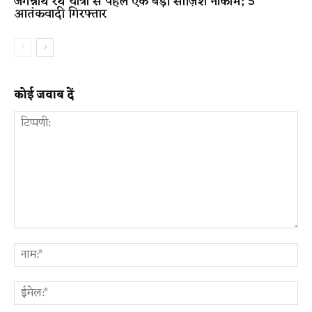
जगन्नाथ रथ यात्रा से पहले एक बड़ी साज़िश नाकाम; 5
आतंकवादी गिरफ्तार
कोई जवाब दें
टिप्पणी:
ना
ईम