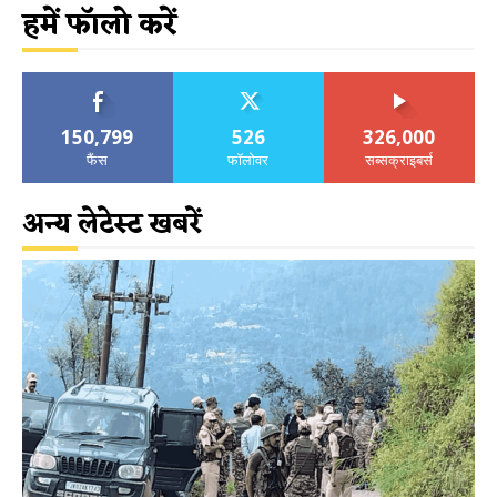
हमें फॉलो करें
150,799
526
326,000
फैंस
फॉलोवर
सब्सक्राइबर्स
अन्य लेटेस्ट खबरें