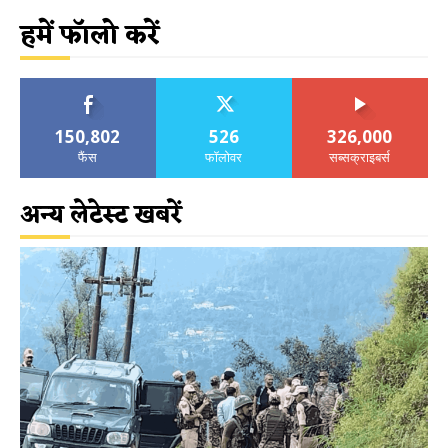
हमें फॉलो करें
150,802
526
326,000
फैंस
फॉलोवर
सब्सक्राइबर्स
अन्य लेटेस्ट खबरें