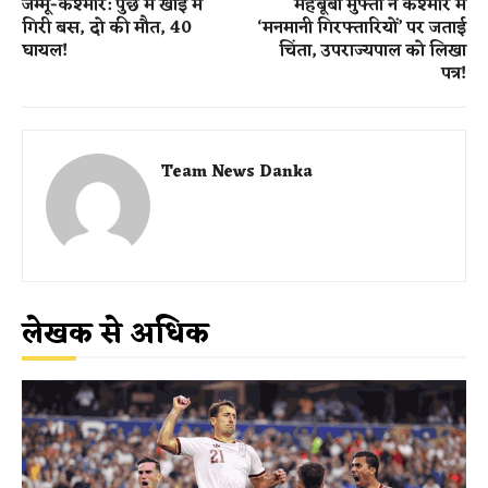
जम्मू-कश्मीर: पुंछ में खाई में
महबूबा मुफ्ती ने कश्मीर में
गिरी बस, दो की मौत, 40
‘मनमानी गिरफ्तारियों’ पर जताई
घायल!
चिंता, उपराज्यपाल को लिखा
पत्र!
Team News Danka
लेखक से अधिक