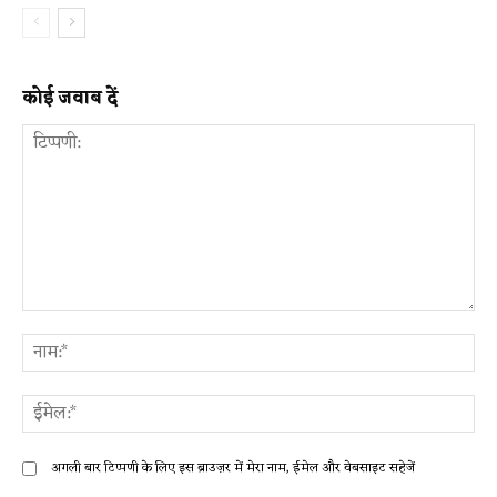
कोई जवाब दें
टिप्पणी:
ना
ईम
अगली बार टिप्पणी के लिए इस ब्राउज़र में मेरा नाम, ईमेल और वेबसाइट सहेजें