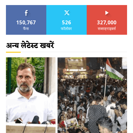
150,767
526
327,000
फैंस
फॉलोवर
सब्सक्राइबर्स
अन्य लेटेस्ट खबरें