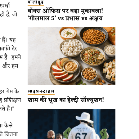
बॉलीवुड
पर्धा
बॉक्स ऑफिस पर बड़ा मुकाबला!
ही है, जो
‘गोलमाल 5’ vs प्रभास vs अक्षय
 हैं। यह
काफी देर
म है। हमने
ै, और हम
हर गेम के
लाइफ़स्टाइल
शाम की भूख का हेल्दी सॉल्यूशन!
ह प्रशिक्षण
े हैं।”
ा कैसे
को जितना