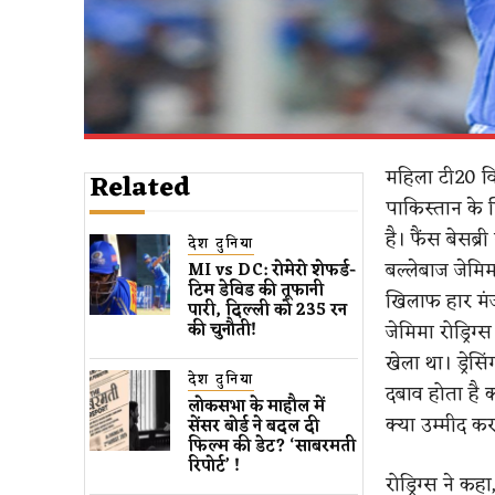
महिला टी20 व
Related
पाकिस्तान के 
है। फैंस बेसब्र
देश दुनिया
बल्लेबाज जेमिम
MI vs DC: रोमेरो शेफर्ड-
टिम डेविड की तूफानी
खिलाफ हार मंजू
पारी, दिल्ली को 235 रन
जेमिमा रोड्रिग
की चुनौती!
खेला था। ड्रेस
देश दुनिया
दबाव होता है 
लोकसभा के माहौल में
क्या उम्मीद करत
सेंसर बोर्ड ने बदल दी
फिल्म की डेट? ‘साबरमती
रिपोर्ट’ !
रोड्रिग्स ने क