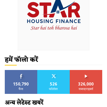
हमें फॉलो करें
150,790
526
326,000
फैंस
फॉलोवर
सब्सक्राइबर्स
अन्य लेटेस्ट खबरें