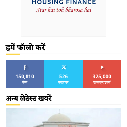
हमें फॉलो करें
150,810
526
325,000
फैंस
फॉलोवर
सब्सक्राइबर्स
अन्य लेटेस्ट खबरें