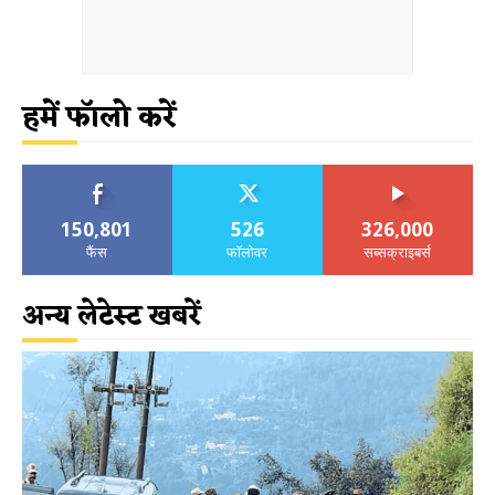
हमें फॉलो करें
150,801
526
326,000
फैंस
फॉलोवर
सब्सक्राइबर्स
अन्य लेटेस्ट खबरें