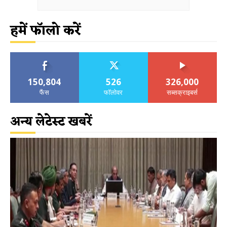
हमें फॉलो करें
150,804
526
326,000
फैंस
फॉलोवर
सब्सक्राइबर्स
अन्य लेटेस्ट खबरें