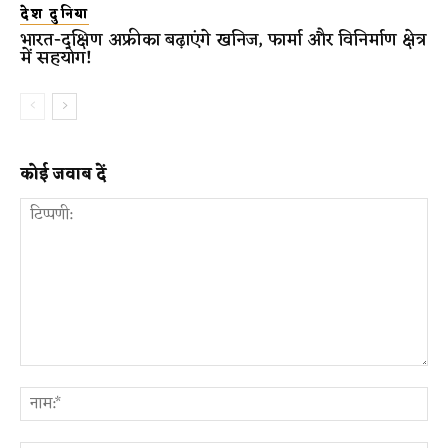
देश दुनिया
भारत-दक्षिण अफ्रीका बढ़ाएंगे खनिज, फार्मा और विनिर्माण क्षेत्र
में सहयोग!
कोई जवाब दें
टिप्पणी:
ना