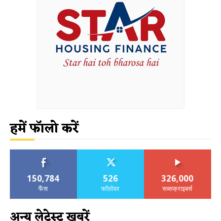
हमें फॉलो करें
150,784
526
326,000
फैंस
फॉलोवर
सब्सक्राइबर्स
अन्य लेटेस्ट खबरें