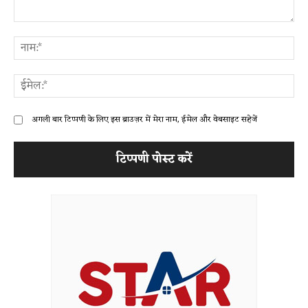
टिप्पणी:
ना
ईम
अगली बार टिप्पणी के लिए इस ब्राउज़र में मेरा नाम, ईमेल और वेबसाइट सहेजें