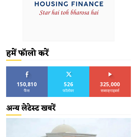
हमें फॉलो करें
150,810
526
325,000
फैंस
फॉलोवर
सब्सक्राइबर्स
अन्य लेटेस्ट खबरें