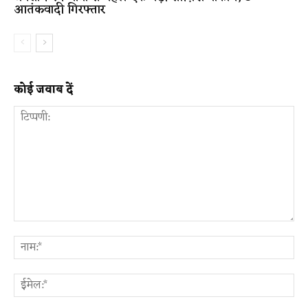
आतंकवादी गिरफ्तार
कोई जवाब दें
टिप्पणी:
ना
ईम