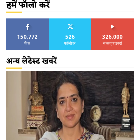
हमें फॉलो करें
150,772
526
326,000
फैंस
फॉलोवर
सब्सक्राइबर्स
अन्य लेटेस्ट खबरें