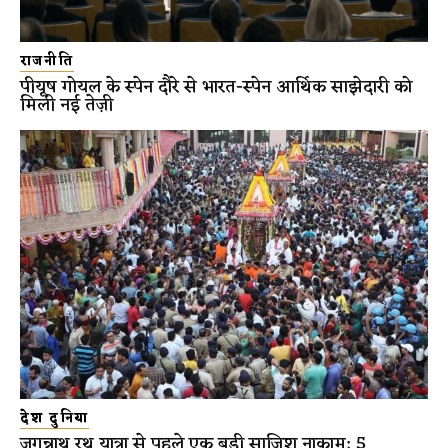
राजनीति
पीयूष गोयल के स्पेन दौरे से भारत-स्पेन आर्थिक साझेदारी को
मिली नई तेज़ी
देश दुनिया
जगन्नाथ रथ यात्रा से पहले एक बड़ी साज़िश नाकाम; 5