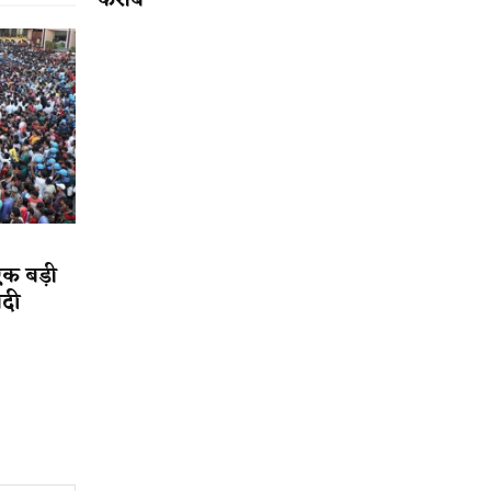
करीब
एक बड़ी
ादी