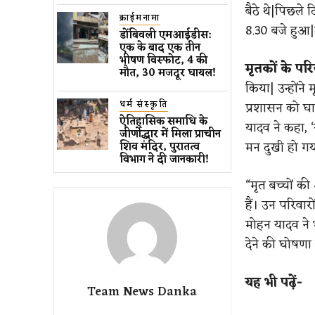
बैठे थे|पिछले 
क्राईमनामा
8.30 बजे हुआ|
डोंबिवली एमआईडीस:
एक के बाद एक तीन
भीषण विस्फोट, 4 की
मृतकों के पर
मौत, 30 मजदूर घायल!
किया| उन्होंने
धर्म संस्कृति
प्रशासन को घा
ऐतिहासिक समाधि के
यादव ने कहा, ‘
जीर्णोद्धार में मिला प्राचीन
मन दुखी हो गया
शिव मंदिर, पुरातत्व
विभाग ने दी जानकारी!
“मृत बच्चों की
हैं। उन परिवारो
मोहन यादव ने 
देने की घोषणा क
यह भी पढ़ें-
Team News Danka