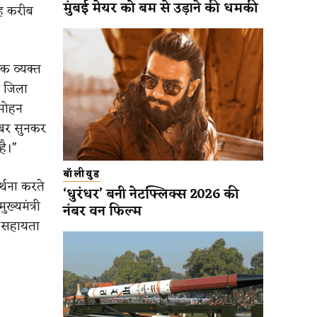
मुंबई मेयर को बम से उड़ाने की धमकी
बह करीब
ोक व्यक्त
े जिला
 मोहन
 खबर सुनकर
है।”
बॉलीवुड
र्थना करते
‘धुरंधर’ बनी नेटफ्लिक्स 2026 की
ुख्यमंत्री
नंबर वन फिल्म
ल सहायता