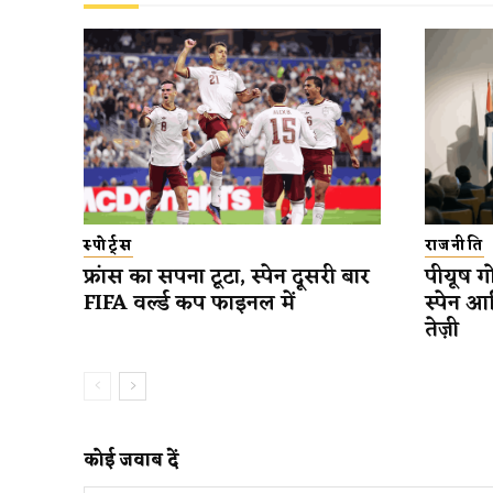
स्पोर्ट्स
राजनीति
फ्रांस का सपना टूटा, स्पेन दूसरी बार
पीयूष गो
FIFA वर्ल्ड कप फाइनल में
स्पेन आ
तेज़ी
कोई जवाब दें