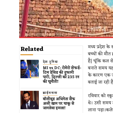
मध्य प्रदेश के
Related
बच्चों की मौत
है| चूंकि कल से
देश दुनिया
बनाते समय यह 
MI vs DC: रोमेरो शेफर्ड-
टिम डेविड की तूफानी
के कारण एक ज
पारी, दिल्ली को 235 रन
बताई जा रही ह
की चुनौती!
क्राईमनामा
रविवार को स्कू
बॉलीवुड​ अभिनेता सैफ
थे। उसी समय द
अली खान पर चाकू से ​
जानलेवा हमला​!
लाना पड़ा।कलेक