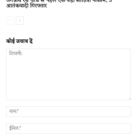
जगन्नाथ रथ यात्रा से पहले एक बड़ी साज़िश नाकाम; 5
आतंकवादी गिरफ्तार
कोई जवाब दें
टिप्पणी:
ना
ईम