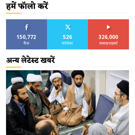
हमें फॉलो करें
150,772
526
326,000
फैंस
फॉलोवर
सब्सक्राइबर्स
अन्य लेटेस्ट खबरें