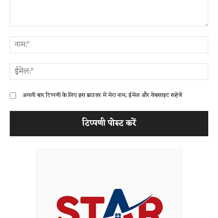
टिप्पणी:
ना
ईम
अगली बार टिप्पणी के लिए इस ब्राउज़र में मेरा नाम, ईमेल और वेबसाइट सहेजें