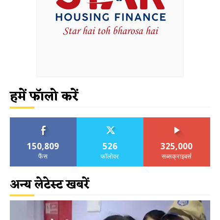
हमें फॉलो करें
150,809
526
325,000
फैंस
फॉलोवर
सब्सक्राइबर्स
अन्य लेटेस्ट खबरें