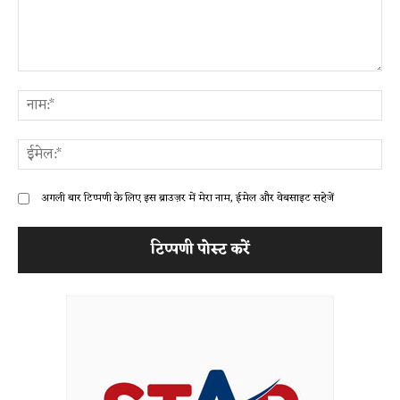
टिप्पणी:
ना
ईम
अगली बार टिप्पणी के लिए इस ब्राउज़र में मेरा नाम, ईमेल और वेबसाइट सहेजें