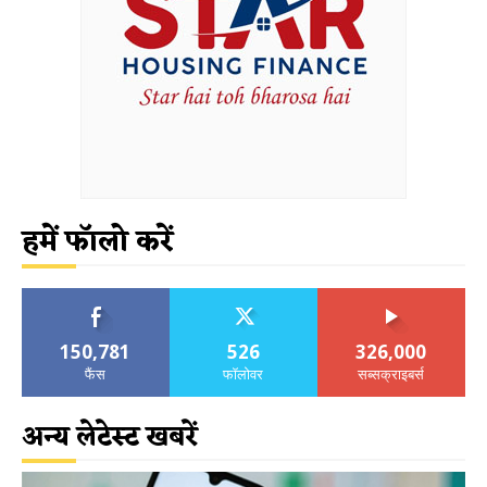
हमें फॉलो करें
150,781
526
326,000
फैंस
फॉलोवर
सब्सक्राइबर्स
अन्य लेटेस्ट खबरें