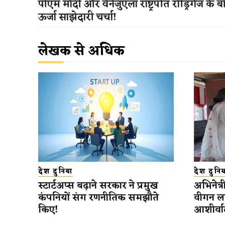
पीएम मोदी और वेनेजुएला राष्ट्रपति रोड्रिगेज के 
ऊर्जा साझेदारी चर्चा!
लेखक से अधिक
देश दुनिया
देश दुनिय
स्टार्टअप्स बढ़ाने सरकार ने प्रमुख
अभिनेत्र
कंपनियों संग रणनीतिक समझौते
वीगन ला
किए!
आशीर्व