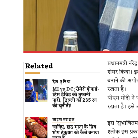
प्रधानमंत्री नर
Related
शेयर किया। इस
बनाने की अपी
देश दुनिया
रखता है।
MI vs DC: रोमेरो शेफर्ड-
टिम डेविड की तूफानी
पीएम मोदी ने 
पारी, दिल्ली को 235 रन
रखता है। इसे 
की चुनौती!
लाइफ़स्टाइल
इस ‘सुभाषितम’
जानिए, छठ माता के प्रिय
श्लोक इस प्रकार
भोग ठेकुआ को कैसे बनाया