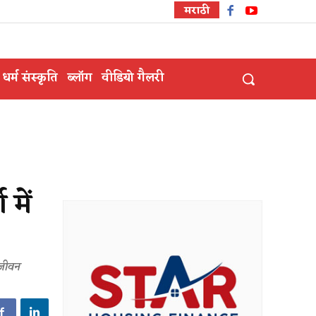
मराठी
धर्म संस्कृति
ब्लॉग
वीडियो गैलरी
में
 जीवन