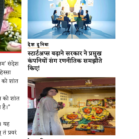
देश दुनिया
स्टार्टअप्स बढ़ाने सरकार ने प्रमुख
कंपनियों संग रणनीतिक समझौते
ितम’ संदेश
किए!
िस्सा
 को शांत
न को शांत
 है।”
ा। यह
तं प्रवरं