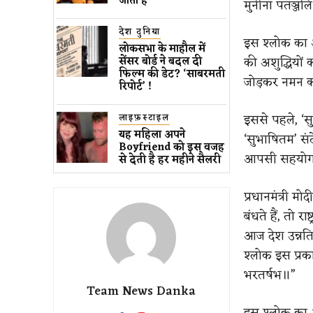
जाता है
मुनीनां पतञ्जलि
देश दुनिया
इस श्लोक का अ
लोकसभा के माहौल में
की अशुद्धियों को
सेंसर बोर्ड ने बदल दी
फिल्म की डेट? ‘साबरमती
जोड़कर नमन कर
रिपोर्ट’ !
इससे पहले, ‘स
लाइफ़स्टाइल
यह महिला अपने
‘सुभाषितम’ सं
Boyfriend को इस वजह
आपसी सहयोग से 
से देती है हर महीने सैलरी
प्रधानमंत्री 
बंधते हैं, तो 
आज देश उन्नति
श्लोक इस प्रकार
भरतर्षभ॥”
Team News Danka
इस श्लोक का अ