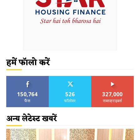
हमें फॉलो करें
150,764
526
327,000
फैंस
फॉलोवर
सब्सक्राइबर्स
अन्य लेटेस्ट खबरें