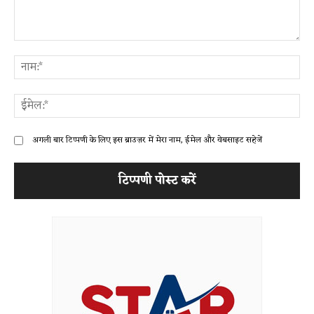
टिप्पणी:
ना
ईम
अगली बार टिप्पणी के लिए इस ब्राउज़र में मेरा नाम, ईमेल और वेबसाइट सहेजें