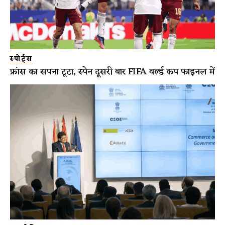
स्पोर्ट्स
फ्रांस का सपना टूटा, स्पेन दूसरी बार FIFA वर्ल्ड कप फाइनल में