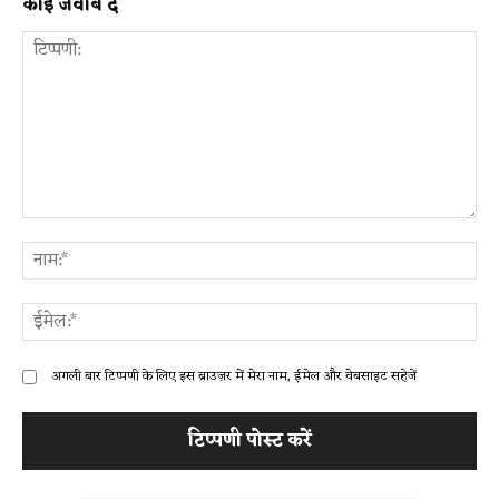
कोई जवाब दें
टिप्पणी:
ना
ईम
अगली बार टिप्पणी के लिए इस ब्राउज़र में मेरा नाम, ईमेल और वेबसाइट सहेजें