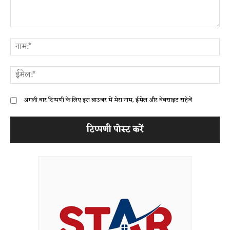
टिप्पणी:
ना
ईम
अगली बार टिप्पणी के लिए इस ब्राउज़र में मेरा नाम, ईमेल और वेबसाइट सहेजें