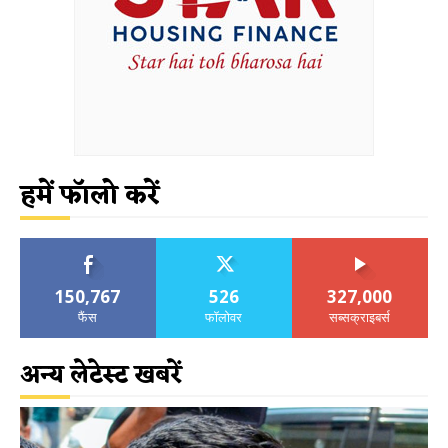
हमें फॉलो करें
150,767
526
327,000
फैंस
फॉलोवर
सब्सक्राइबर्स
अन्य लेटेस्ट खबरें