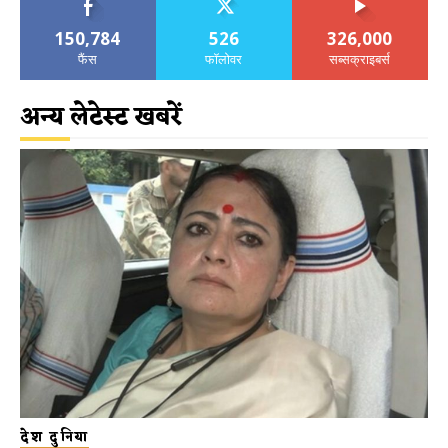
150,784
526
326,000
फैंस
फॉलोवर
सब्सक्राइबर्स
अन्य लेटेस्ट खबरें
देश दुनिया