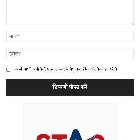
टिप्पणी:
ना
ईम
अगली बार टिप्पणी के लिए इस ब्राउज़र में मेरा नाम, ईमेल और वेबसाइट सहेजें