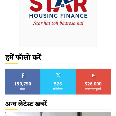
हमें फॉलो करें
150,790
526
326,000
फैंस
फॉलोवर
सब्सक्राइबर्स
अन्य लेटेस्ट खबरें