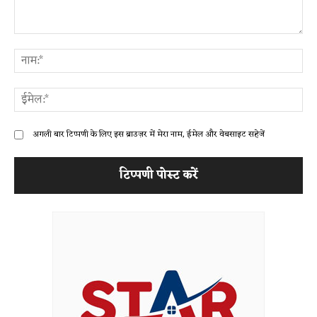
टिप्पणी:
ना
ईम
अगली बार टिप्पणी के लिए इस ब्राउज़र में मेरा नाम, ईमेल और वेबसाइट सहेजें