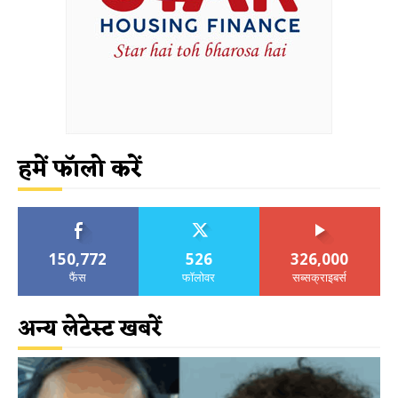
हमें फॉलो करें
150,772
526
326,000
फैंस
फॉलोवर
सब्सक्राइबर्स
अन्य लेटेस्ट खबरें