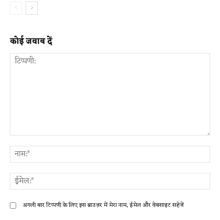
कोई जवाब दें
टिप्पणी:
ना
ईम
अगली बार टिप्पणी के लिए इस ब्राउज़र में मेरा नाम, ईमेल और वेबसाइट सहेजें