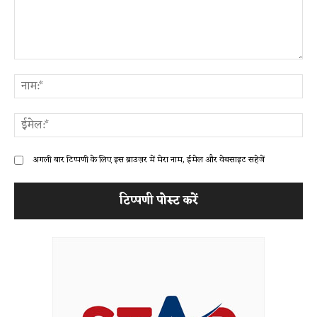
टिप्पणी:
ना
ईम
अगली बार टिप्पणी के लिए इस ब्राउज़र में मेरा नाम, ईमेल और वेबसाइट सहेजें