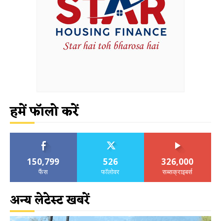
हमें फॉलो करें
150,799
526
326,000
फैंस
फॉलोवर
सब्सक्राइबर्स
अन्य लेटेस्ट खबरें