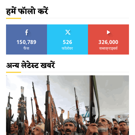
हमें फॉलो करें
150,789
526
326,000
फैंस
फॉलोवर
सब्सक्राइबर्स
अन्य लेटेस्ट खबरें