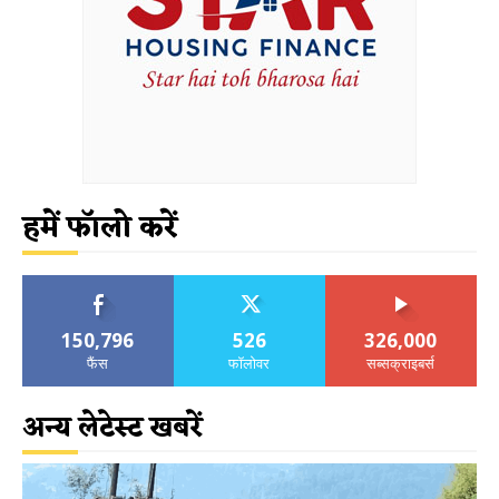
हमें फॉलो करें
150,796
526
326,000
फैंस
फॉलोवर
सब्सक्राइबर्स
अन्य लेटेस्ट खबरें