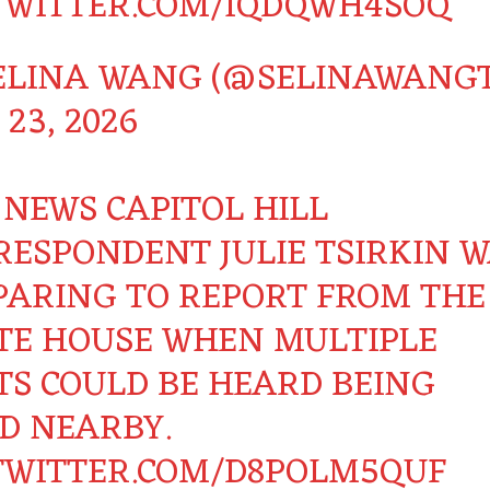
.TWITTER.COM/IQDQWH4SOQ
ELINA WANG (@SELINAWANGT
23, 2026
 NEWS CAPITOL HILL
RESPONDENT JULIE TSIRKIN 
PARING TO REPORT FROM THE
TE HOUSE WHEN MULTIPLE
TS COULD BE HEARD BEING
ED NEARBY.
.TWITTER.COM/D8POLM5QUF