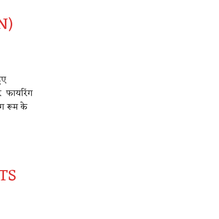
N)
ुए
र फायरिंग
ग रूम के
TS