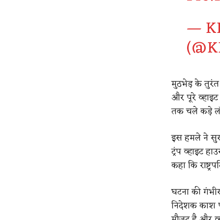
— KI
(@K
मुठभेड़ के तुरं
और पूरे व्हा
तक चले कड़े 
इस हमले ने सुरक
ट्रंप व्हाइट ह
कहा कि राष्ट्र
घटना की गंभीरत
निदेशक काश पट
मौजूद है और व्