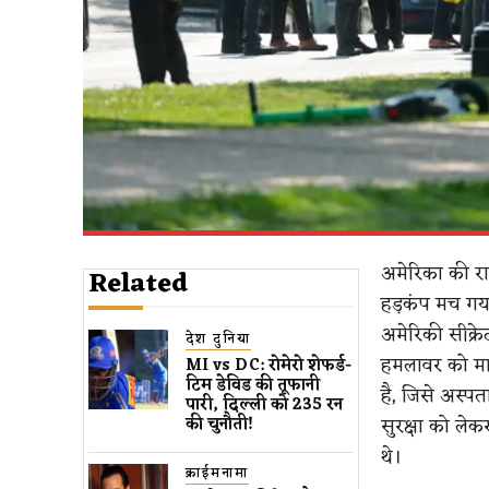
अमेरिका की रा
Related
हड़कंप मच गया
अमेरिकी सीक्रे
देश दुनिया
हमलावर को मा
MI vs DC: रोमेरो शेफर्ड-
टिम डेविड की तूफानी
है, जिसे अस्पत
पारी, दिल्ली को 235 रन
सुरक्षा को लेक
की चुनौती!
थे।
क्राईमनामा