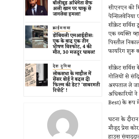
बॉलीवुड​ अभिनेता सैफ
सीएनएन की रिप
अली खान पर चाकू से ​
जानलेवा हमला​!
पेन्सिलवेनिया ए
सीक्रेट सर्वि
क्राईमनामा
एक व्यक्ति व्ह
डोंबिवली एमआईडीस:
एक के बाद एक तीन
पिस्तौल निकाली
भीषण विस्फोट, 4 की
फायरिंग शुरू 
मौत, 30 मजदूर घायल!
देश दुनिया
सीक्रेट सर्विस
लोकसभा के माहौल में
गोलियों से संद
सेंसर बोर्ड ने बदल दी
अस्पताल ले जा
फिल्म की डेट? ‘साबरमती
रिपोर्ट’ !
अधिकारियों ने 
Best) के रूप मे
घटना के दौरान 
मौजूद प्रेस को
हाउस संवाददात