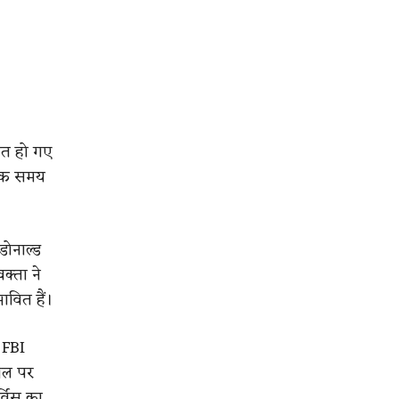
नात हो गए
धिक समय
डोनाल्ड
वक्ता ने
ावित हैं।
FBI
थल पर
्विस का