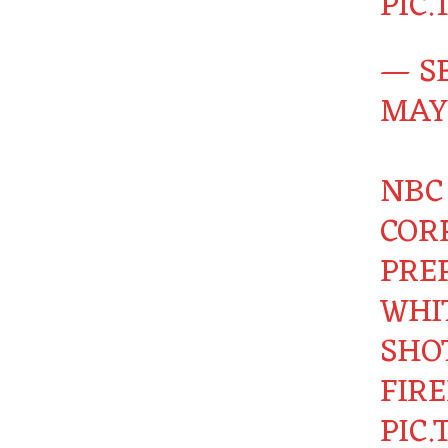
PIC
— S
MAY 
NBC
COR
PRE
WHI
SHO
FIR
PIC