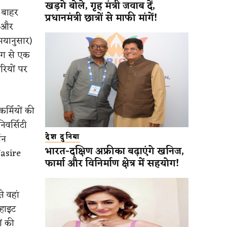
खड़गे बोले, गृह मंत्री जवाब दें,
 बाहर
प्रधानमंत्री छात्रों से माफी मांगें!
ं और
मयानुसार)
ग से एक
रियों पर
र्मियों की
िवर्सिटी
देश दुनिया
तन
भारत-दक्षिण अफ्रीका बढ़ाएंगे खनिज,
Nasire
फार्मा और विनिर्माण क्षेत्र में सहयोग!
े वहां
हाइट
ं की