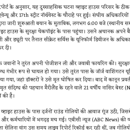
ोर्ट के अनुसार, यह दुस्साहसिक घटना व्हाइट हाउस परिसर के ठीक
वेन्यू और 17th स्ट्रीट नॉर्थवेस्ट के चौराहे पर हुई।
संघीय अधिकारियो
स द्वारा जारी शुरुआती बयान के मुताबिक, लगभग 6:00 बजे (स्थानीय स
ाइट हाउस के सुरक्षा चेकपॉइंट के पास पहुंचा।
उसने अचानक अपने बै
 और ड्यूटी पर तैनात सीक्रेट सर्विस के यूनिफॉर्म डिवीजन के अधिका
कर दी।
 के जवानों ने तुरंत अपनी पोजीशन ली और जवाबी फायरिंग की। सुरक्षाक
िग्ध गंभीर रूप से घायल हो गया। उसे तुरंत पास के जॉर्ज वाशिंगटन यून
या गया, जहां डॉक्टरों ने उसे मृत घोषित कर दिया।
बाद में कानून प्रवर्
मृत संदिग्ध की पहचान मैरीलैंड के रहने वाले 21 वर्षीय नासिर बेस्ट (
ं की है।
व्हाइट हाउस के पास दर्जनों राउंड गोलियों की आवाज गूंज उठी, जिसस
र और कर्मचारियों में भगदड़ मच गई।
एबीसी न्यूज (ABC News) की व्
ा सेलिना वांग उस समय लाइव रिपोर्ट रिकॉर्ड कर रही थीं, जब गोलियो