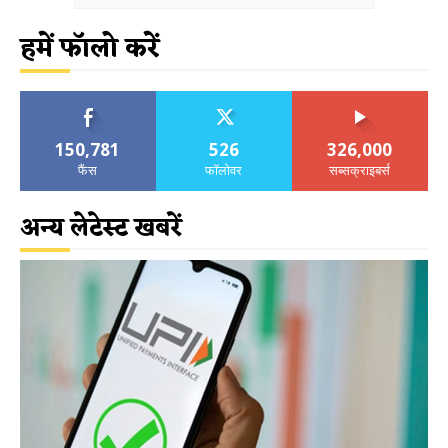
हमें फॉलो करें
150,781
526
326,000
फैंस
फॉलोवर
सब्सक्राइबर्स
अन्य लेटेस्ट खबरें