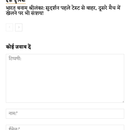
देश दुनिया
भारत बनाम श्रीलंका: सुदर्शन पहले टेस्ट से बाहर, दूसरे मैच में
खेलने पर भी संशय!
कोई जवाब दें
टिप्पणी:
ना
ईम