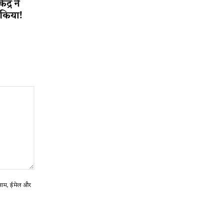
द्र ने
त किया!
ा नाम, ईमेल और