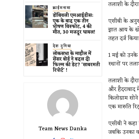
तलाशी के दौर
क्राईमनामा
डोंबिवली एमआईडीस:
एसीबी के अनुसा
एक के बाद एक तीन
भीषण विस्फोट, 4 की
ज्ञात आय के स्
मौत, 30 मजदूर घायल!
तहत दर्ज किया
देश दुनिया
लोकसभा के माहौल में
1 मई को उनके 
सेंसर बोर्ड ने बदल दी
स्थानों पर तल
फिल्म की डेट? ‘साबरमती
रिपोर्ट’ !
तलाशी के दौरान
और हैदराबाद मे
किलोग्राम सोन
एक मारुति रि
एसीबी ने कहा 
Team News Danka
जबकि उनका वा