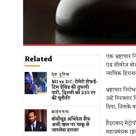
एक भ्रष्टाचार 
Related
एंड सीवरेज बो
न्यायिक हिरासत
देश दुनिया
MI vs DC: रोमेरो शेफर्ड-
टिम डेविड की तूफानी
भ्रष्टाचार निर
पारी, दिल्ली को 235 रन
उन्हें गिरफ्ता
की चुनौती!
दिया, जिसके बाद
क्राईमनामा
बॉलीवुड​ अभिनेता सैफ
हैदराबाद मेट्रो
अली खान पर चाकू से ​
जानलेवा हमला​!
महाप्रबंधक (इ