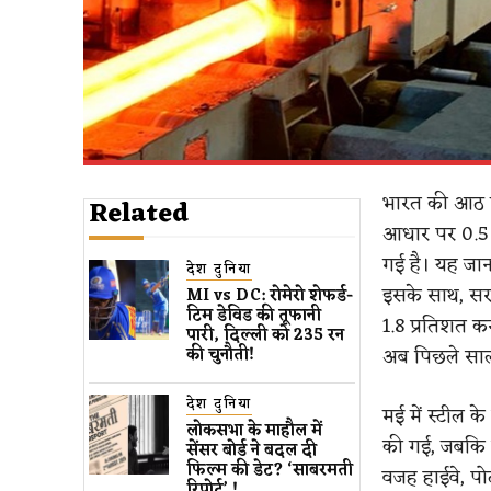
भारत की आठ मुख
Related
आधार पर 0.5 प्र
गई है। यह जानक
देश दुनिया
इसके साथ, सरक
MI vs DC: रोमेरो शेफर्ड-
टिम डेविड की तूफानी
1.8 प्रतिशत कर
पारी, दिल्ली को 235 रन
अब पिछले साल 
की चुनौती!
देश दुनिया
मई में स्टील क
लोकसभा के माहौल में
की गई, जबकि सी
सेंसर बोर्ड ने बदल दी
फिल्म की डेट? ‘साबरमती
वजह हाईवे, पोर्
रिपोर्ट’ !