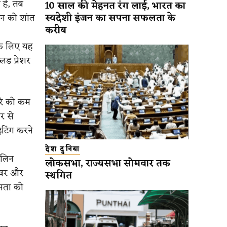
 है, तब
10 साल की मेहनत रंग लाई, भारत का
स्वदेशी इंजन का सपना सफलता के
मन को शांत
करीब
 के लिए यह
लड प्रेशर
तरे को कम
र से
टिंग करने
देश दुनिया
ुलिन
लोकसभा, राज्यसभा सोमवार तक
लिवर और
स्थगित
षमता को