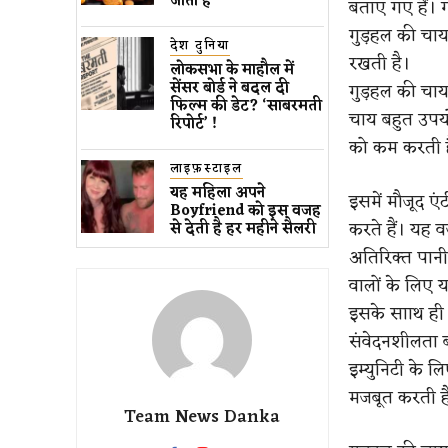
जाता है
बताए गए हैं। ग
गुड़हल की चाय
देश दुनिया
रखती है।
लोकसभा के माहौल में
सेंसर बोर्ड ने बदल दी
गुड़हल की चाय 
फिल्म की डेट? ‘साबरमती
चाय बहुत उपयो
रिपोर्ट’ !
को कम करती ह
लाइफ़स्टाइल
यह महिला अपने
इसमें मौजूद एं
Boyfriend को इस वजह
करते हैं। यह 
से देती है हर महीने सैलरी
अतिरिक्त पानी
वालों के लिए 
इसके सााथ ही 
संवेदनशीलता ब
इम्युनिटी के 
मजबूत करती ह
Team News Danka