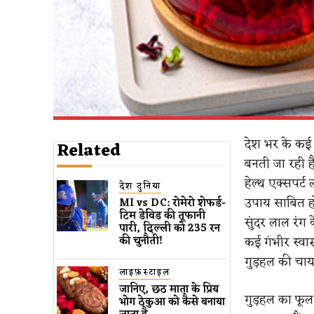
देश भर के कई 
Related
बनती जा रही ह
हेल्थ एक्सपर्ट
देश दुनिया
उपाय साबित ह
MI vs DC: रोमेरो शेफर्ड-
टिम डेविड की तूफानी
सुंदर लाल रंग
पारी, दिल्ली को 235 रन
कई गंभीर स्वा
की चुनौती!
गुड़हल की चाय
लाइफ़स्टाइल
जानिए, छठ माता के प्रिय
गुड़हल का फूल 
भोग ठेकुआ को कैसे बनाया