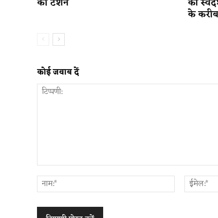
की टेंशन
का स्व
के करी
कोई जवाब दें
टिप्पणी:
नाम:*