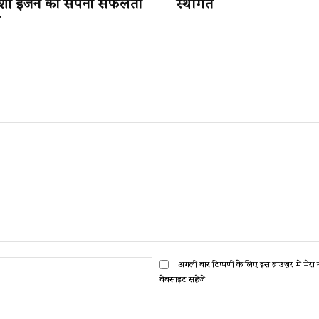
देशी इंजन का सपना सफलता
स्थगित
ब
ईमेल:*
अगली बार टिप्पणी के लिए इस ब्राउज़र में मेर
वेबसाइट सहेजें