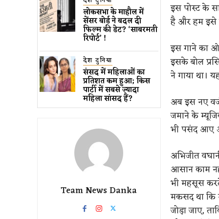
देश दुनिया
इस पोस्ट के स
लोकसभा के माहौल में
है और हम इसे ल
सेंसर बोर्ड ने बदल दी
फिल्म की डेट? ‘साबरमती
रिपोर्ट’ !
इस गाने का ओरि
इसके बोल प्रस
देश दुनिया
संसद में महिलाओं का
ने गाया था। य
प्रतिशत कम ​हुआ​; किस
पार्टी में सबसे ज्यादा
महिला सांसद हैं?
अब इस नए वर्ज
जमाने के म्यू
भी पसंद आए और
अभिजीत वघानी 
आसान काम नही
भी महसूस करते
Team News Danka
मकसद था कि गा
जोड़ा जाए, ता