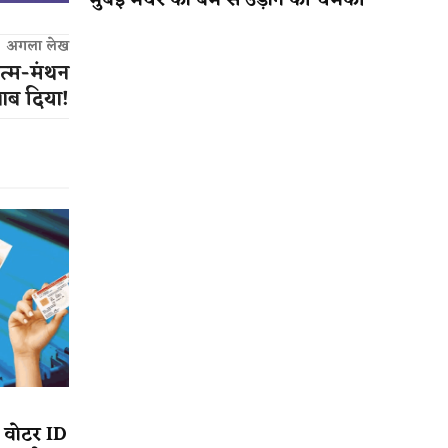
मुंबई मेयर को बम से उड़ाने की धमकी
अगला लेख
आत्म-मंथन
ाब दिया!
, वोटर ID