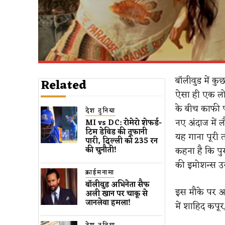
बॉलीवुड में कुछ
Related
ऐसा ही एक लोक
के बीच काफी 
देश दुनिया
नए अंदाज में ल
MI vs DC: रोमेरो शेफर्ड-
टिम डेविड की तूफानी
यह गाना पूरी 
पारी, दिल्ली को 235 रन
कहना है कि पुर
की चुनौती!
की इमोशन्स उस
क्राईमनामा
बॉलीवुड​ अभिनेता सैफ
इस मौके पर अभ
अली खान पर चाकू से ​
जानलेवा हमला​!
में शाहिद कपूर