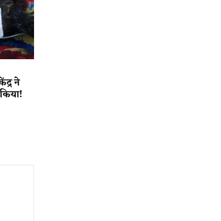
द्र ने
त किया!