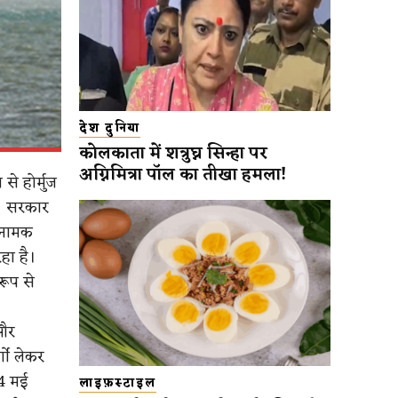
देश दुनिया
कोलकाता में शत्रुघ्न सिन्हा पर
अग्निमित्रा पॉल का तीखा हमला!
से होर्मुज
ै। सरकार
ई नामक
हा है।
रूप से
 और
गो लेकर
4 मई
लाइफ़स्टाइल