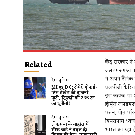
केंद्र सरकार न
Related
जलडमरूमध्य को
ने अपने दैनिक
देश दुनिया
एलपीजी कैरियर
MI vs DC: रोमेरो शेफर्ड-
टिम डेविड की तूफानी
इस जहाज पर 21
पारी, दिल्ली को 235 रन
होर्मुज जलडमर
की चुनौती!
पत्तन, पोत पर
देश दुनिया
वियतनाम-ध्वज
लोकसभा के माहौल में
भारत आ रहा ह
सेंसर बोर्ड ने बदल दी