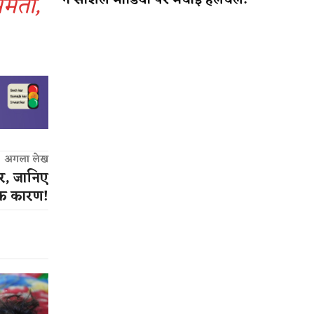
 ममता,
ने सोशल मीडिया पर मचाई हलचल!
अगला लेख
ैर, जानिए
निक कारण!