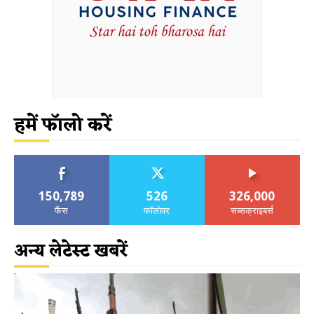
हमें फॉलो करें
150,789
526
326,000
फैंस
फॉलोवर
सब्सक्राइबर्स
अन्य लेटेस्ट खबरें