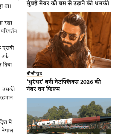
मुंबई मेयर को बम से उड़ाने की धमकी
़ा था।
ना रखा
परिवर्तन
्फ एसबी
उर्फ
ज दिया
बॉलीवुड
‘धुरंधर’ बनी नेटफ्लिक्स 2026 की
नंबर वन फिल्म
ं। उसकी
ल रहमान
ेश में
 नेपाल