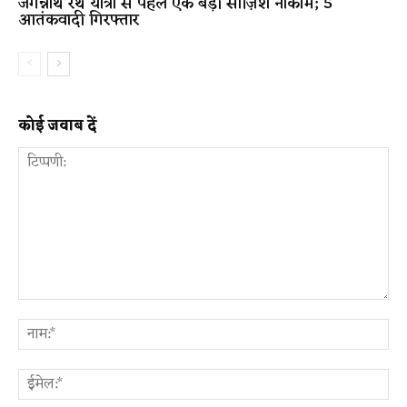
जगन्नाथ रथ यात्रा से पहले एक बड़ी साज़िश नाकाम; 5
आतंकवादी गिरफ्तार
कोई जवाब दें
टिप्पणी:
ना
ईम