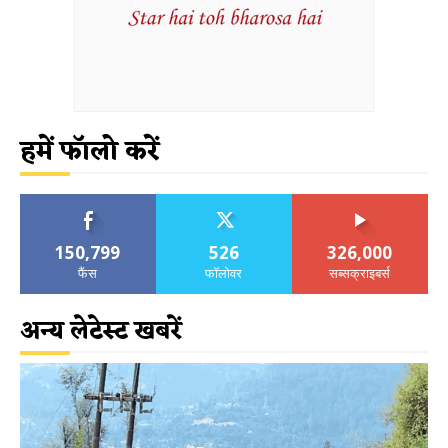
हमें फॉलो करें
150,799
526
326,000
फैंस
फॉलोवर
सब्सक्राइबर्स
अन्य लेटेस्ट खबरें