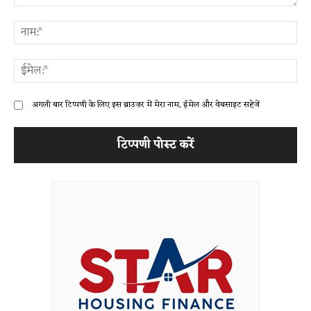
टिप्पणी:
ना
ईम
अगली बार टिप्पणी के लिए इस ब्राउज़र में मेरा नाम, ईमेल और वेबसाइट सहेजें