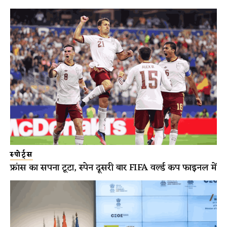
स्पोर्ट्स
फ्रांस का सपना टूटा, स्पेन दूसरी बार FIFA वर्ल्ड कप फाइनल में