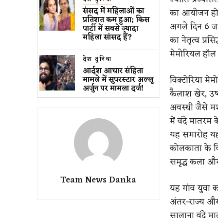
संसद में महिलाओं का
का आयोजन हो
प्रतिशत कम ​हुआ​; किस
अगले दिन 6 जन
पार्टी में सबसे ज्यादा
महिला सांसद हैं?
का नेतृत्व प्रस
मेमोरियल हॉल
देश दुनिया
आर्दश आचार संहिता
विक्टोरिया मेम
मामले में सुपरस्टार अल्लू
अर्जुन पर मामला दर्ज!
कैलाश खेर, उषा
अवस्थी जैसे म
में वंदे मातरम
यह समारोह यहीं
कोलकाता के वि
समृद्ध कला और 
Team News Danka
यह गांव युवा 
अंतर-राज्य और अ
सालाना वंदे मा