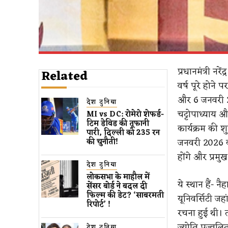
प्रधानमंत्री नरे
Related
वर्ष पूरे होने
और 6 जनवरी 20
देश दुनिया
चट्टोपाध्याय औ
MI vs DC: रोमेरो शेफर्ड-
टिम डेविड की तूफानी
कार्यक्रम की श
पारी, दिल्ली को 235 रन
जनवरी 2026 को
की चुनौती!
होंगे और प्रमुख
देश दुनिया
लोकसभा के माहौल में
ये स्थान हैं- न
सेंसर बोर्ड ने बदल दी
फिल्म की डेट? ‘साबरमती
यूनिवर्सिटी जह
रिपोर्ट’ !
रचना हुई थी। त
ज्योति प्रज्वल
देश दुनिया