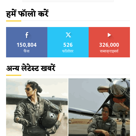
हमें फॉलो करें
150,804
526
326,000
फैंस
फॉलोवर
सब्सक्राइबर्स
अन्य लेटेस्ट खबरें