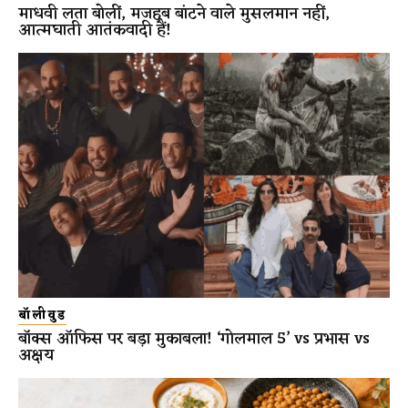
माधवी लता बोलीं, मजहब बांटने वाले मुसलमान नहीं,
आत्मघाती आतंकवादी हैं!
बॉलीवुड
बॉक्स ऑफिस पर बड़ा मुकाबला! ‘गोलमाल 5’ vs प्रभास vs
अक्षय