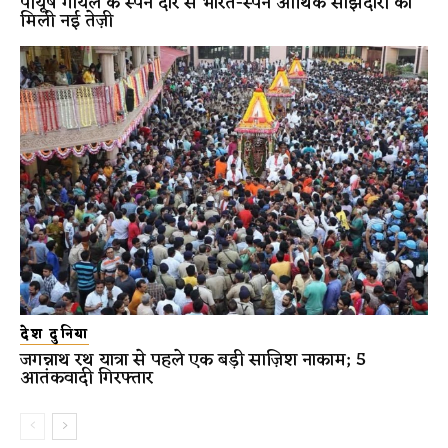
पीयूष गोयल के स्पेन दौरे से भारत-स्पेन आर्थिक साझेदारी को
मिली नई तेज़ी
देश दुनिया
जगन्नाथ रथ यात्रा से पहले एक बड़ी साज़िश नाकाम; 5
आतंकवादी गिरफ्तार