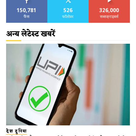
150,781
526
326,000
फैंस
फॉलोवर
सब्सक्राइबर्स
अन्य लेटेस्ट खबरें
देश दुनिया