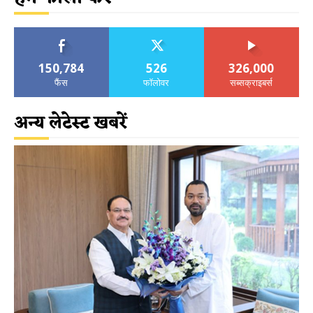
150,784
526
326,000
फैंस
फॉलोवर
सब्सक्राइबर्स
अन्य लेटेस्ट खबरें