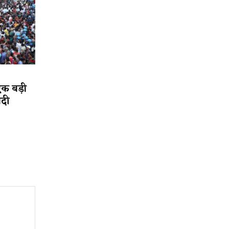
एक बड़ी
ादी