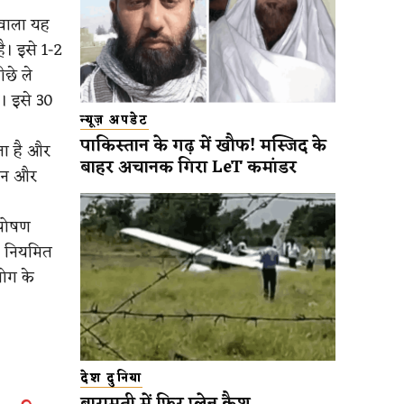
 वाला यह
है। इसे 1-2
छे ले
। इसे 30
न्यूज़ अपडेट
पाकिस्तान के गढ़ में खौफ! मस्जिद के
रता है और
बाहर अचानक गिरा LeT कमांडर
यान और
 पोषण
ै। नियमित
ोग के
देश दुनिया