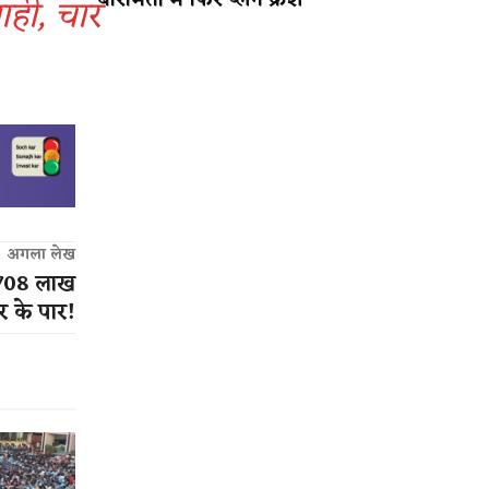
बारामती में फिर प्लेन क्रैश
ाही, चार
अगला लेख
 708 लाख
यर के पार!