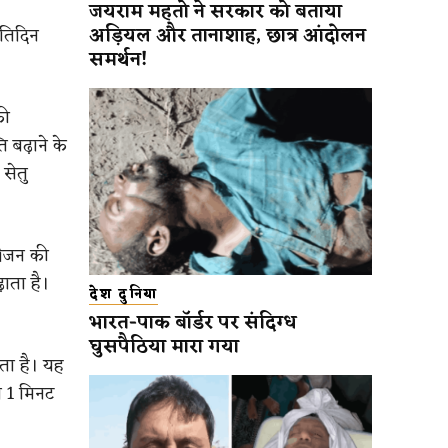
जयराम महतो ने सरकार को बताया
अड़ियल और तानाशाह, छात्र आंदोलन
रतिदिन
समर्थन!
की
ि बढ़ाने के
सेतु
सीजन की
ाता है।
देश दुनिया
भारत-पाक बॉर्डर पर संदिग्ध
घुसपैठिया मारा गया
ता है। यह
े 1 मिनट