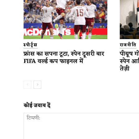
स्पोर्ट्स
राजनीति
फ्रांस का सपना टूटा, स्पेन दूसरी बार
पीयूष गो
FIFA वर्ल्ड कप फाइनल में
स्पेन आ
तेज़ी
कोई जवाब दें