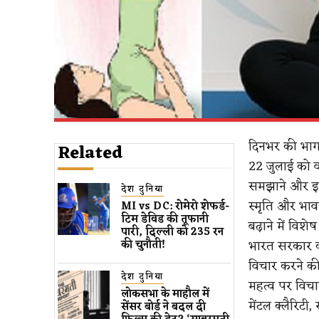
दिनभर की भागद
Related
22 जुलाई को वर्
समझाने और इसे 
देश दुनिया
स्मृति और भावन
MI vs DC: रोमेरो शेफर्ड-
टिम डेविड की तूफानी
बढ़ाने में विशेष
पारी, दिल्ली को 235 रन
भारत सरकार का
की चुनौती!
विचार करने की 
देश दुनिया
महत्व पर विचार
लोकसभा के माहौल में
मेंटल क्लैरिटी
सेंसर बोर्ड ने बदल दी